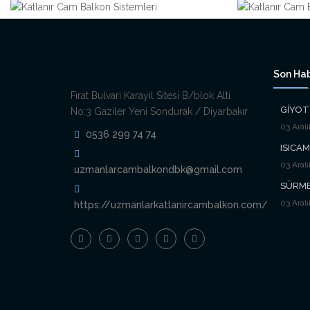
Son Hab
Fırat Bulvari Karayil Sitesi B/blok Alti
GİYOT
No:3 Gaziler Yeni Sondurak / Diyarbakır
03 Aral
0536 299 74 74
ISICA
03 Aral
uzmanlarcambalkondbk@gmail.com
SÜRME
03 Aral
https://uzmanlarkatlanircambalkon.com/